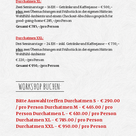
Durchatmen XL:
Zwei Seminarstage – 16 EH – Getränke und Kaffeejause – € 500,–
plus
zwei Übernachtungen mit Frühstück in der eigenen Hütte im
Wohlfühl-Ambiente und einem Checkout-Abschlussgespräch for
good-going-home € 285,–/pro Person
Gesamt € 785,–/pro Person
Durchatmen XXL:
Drei Seminarstage – 24 EH – inkl. Getränke und Kaffeejause – € 730,–
plus
zwei Übernachtungen mit Frühstück in der eigenen Hütte im
Wohlfühl-Ambiente
€ 220,–/pro Person
Gesamt € 950,–/pro Person
WORKSHOP BUCHEN:
Bitte Auswahl treffen Durchatmen S - € 290.00
/ pro Person Durchatmen M - € 465.00 / pro
Person Durchatmen L - € 610.00 / pro Person
Durchatmen XL - € 785.00 / pro Person
Durchatmen XXL - € 950.00 / pro Person