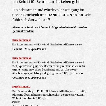
mir Schritt für Schritt durchs Leben geht!
Ein achtsamer und würdevoller Umgang ist
unser Geschenk und DANKESCHÖN an ihn. Wie
fühlt sich das wohl an?!
Alle unsere Seminare können in folgenden Intensitätsstufen
gebucht werden:
Durchatmen S:
Ein Tagesseminar – 8 EH – inkl. Getränke und Kaffeejause –
Gesamt € 290,–/pro Person
Durchatmen M:
Ein Tagesseminar – 8 EH – inkl. Getränke und Kaffeejause – €
290,–/pro Person
plus
eine Übernachtung mit Frühstück in der
eigenen Hütte im Wohlfühl-Ambiente und ein Checkout-
Abschlussgespräch for good-going-home € 175,–/pro Person
Gesamt
€ 465,–/pro Person
Durchatmen L:
Zwei Seminarstage – 16 EH – Getränke und Kaffeejause – € 500,–
plus
eine Übernachtung mit Frühstück in der eigenen Hütte im
Wohlfühl-Ambiente € 110,–/pro
Person