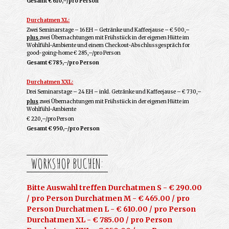
Gesamt € 610,–/pro Person
Durchatmen XL:
Zwei Seminarstage – 16 EH – Getränke und Kaffeejause – € 500,–
plus
zwei Übernachtungen mit Frühstück in der eigenen Hütte im
Wohlfühl-Ambiente und einem Checkout-Abschlussgespräch for
good-going-home € 285,–/pro Person
Gesamt € 785,–/pro Person
Durchatmen XXL:
Drei Seminarstage – 24 EH – inkl. Getränke und Kaffeejause – € 730,–
plus
zwei Übernachtungen mit Frühstück in der eigenen Hütte im
Wohlfühl-Ambiente
€ 220,–/pro Person
Gesamt € 950,–/pro Person
WORKSHOP BUCHEN:
Bitte Auswahl treffen Durchatmen S - € 290.00
/ pro Person Durchatmen M - € 465.00 / pro
Person Durchatmen L - € 610.00 / pro Person
Durchatmen XL - € 785.00 / pro Person