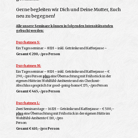
Gerne begleiten wir Dich und Deine Mutter, Euch
neu zu begegnen!
Alle unsere Seminare können in folgenden Intensitätsstufen
gebucht werden:
Durchatmen S:
Ein Tagesseminar – 8 EH – inkl. Getränke und Kaffeejause –
Gesamt € 290,–/pro Person
Durchatmen M:
Ein Tagesseminar – 8 EH – inkl. Getränke und Kaffeejause – €
290,–/pro Person
plus
eine Übernachtung mit Frühstück in der
eigenen Hütte im Wohlfühl-Ambiente und ein Checkout-
Abschlussgespräch for good-going-home € 175,–/pro Person
Gesamt
€ 465,–/pro Person
Durchatmen L:
Zwei Seminarstage – 16 EH – Getränke und Kaffeejause – € 500,–
plus
eine Übernachtung mit Frühstück in der eigenen Hütte im
Wohlfühl-Ambiente € 110,–/pro
Person
Gesamt € 610,–/pro Person