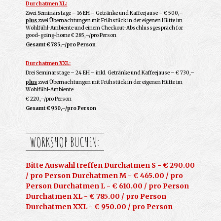
Durchatmen XL:
Zwei Seminarstage – 16 EH – Getränke und Kaffeejause – € 500,–
plus
zwei Übernachtungen mit Frühstück in der eigenen Hütte im
Wohlfühl-Ambiente und einem Checkout-Abschlussgespräch for
good-going-home € 285,–/pro Person
Gesamt € 785,–/pro Person
Durchatmen XXL:
Drei Seminarstage – 24 EH – inkl. Getränke und Kaffeejause – € 730,–
plus
zwei Übernachtungen mit Frühstück in der eigenen Hütte im
Wohlfühl-Ambiente
€ 220,–/pro Person
Gesamt € 950,–/pro Person
WORKSHOP BUCHEN:
Bitte Auswahl treffen Durchatmen S - € 290.00
/ pro Person Durchatmen M - € 465.00 / pro
Person Durchatmen L - € 610.00 / pro Person
Durchatmen XL - € 785.00 / pro Person
Durchatmen XXL - € 950.00 / pro Person