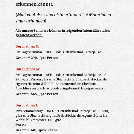
erkennen kannst.
(Malkenntnisse sind nicht erforderlich! Materialien
sind vorhanden)
Alle unsere Seminare können in folgenden Intensitätsstufen
gebucht werden:
Durchatmen S:
Ein Tagesseminar – 8 EH – inkl. Getränke und Kaffeejause –
Gesamt € 290,–/pro Person
Durchatmen M:
Ein Tagesseminar – 8 EH – inkl. Getränke und Kaffeejause – €
290,–/pro Person
plus
eine Übernachtung mit Frühstück in der
eigenen Hütte im Wohlfühl-Ambiente und ein Checkout-
Abschlussgespräch for good-going-home € 175,–/pro Person
Gesamt
€ 465,–/pro Person
Durchatmen L:
Zwei Seminarstage – 16 EH – Getränke und Kaffeejause – € 500,–
plus
eine Übernachtung mit Frühstück in der eigenen Hütte im
Wohlfühl-Ambiente € 110,–/pro
Person
Gesamt € 610,–/pro Person