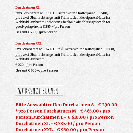
Durchatmen XL:
Zwei Seminarstage – 16 EH – Getränke und Kaffeejause – € 500,–
plus
zwei Übernachtungen mit Frühstück in der eigenen Hütte im
Wohlfühl-Ambiente und einem Checkout-Abschlussgespräch for
good-going-home € 285,–/pro Person
Gesamt € 785,–/pro Person
Durchatmen XXL:
Drei Seminarstage – 24 EH – inkl. Getränke und Kaffeejause – € 730,–
plus
zwei Übernachtungen mit Frühstück in der eigenen Hütte im
Wohlfühl-Ambiente
€ 220,–/pro Person
Gesamt € 950,–/pro Person
WORKSHOP BUCHEN:
Bitte Auswahl treffen Durchatmen S - € 290.00
/ pro Person Durchatmen M - € 465.00 / pro
Person Durchatmen L - € 610.00 / pro Person
Durchatmen XL - € 785.00 / pro Person
Durchatmen XXL - € 950.00 / pro Person