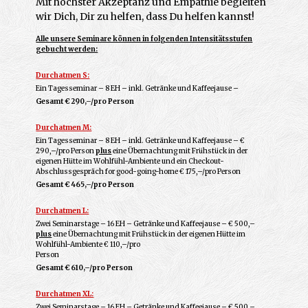
Mit höchster Akzeptanz und Empathie begleiten
wir Dich, Dir zu helfen, dass Du helfen kannst!
Alle unsere Seminare können in folgenden Intensitätsstufen
gebucht werden:
Durchatmen S:
Ein Tagesseminar – 8 EH – inkl. Getränke und Kaffeejause –
Gesamt € 290,–/pro Person
Durchatmen M:
Ein Tagesseminar – 8 EH – inkl. Getränke und Kaffeejause – €
290,–/pro Person
plus
eine Übernachtung mit Frühstück in der
eigenen Hütte im Wohlfühl-Ambiente und ein Checkout-
Abschlussgespräch for good-going-home € 175,–/pro Person
Gesamt
€ 465,–/pro Person
Durchatmen L:
Zwei Seminarstage – 16 EH – Getränke und Kaffeejause – € 500,–
plus
eine Übernachtung mit Frühstück in der eigenen Hütte im
Wohlfühl-Ambiente € 110,–/pro
Person
Gesamt € 610,–/pro Person
Durchatmen XL:
Zwei Seminarstage – 16 EH – Getränke und Kaffeejause – € 500,–