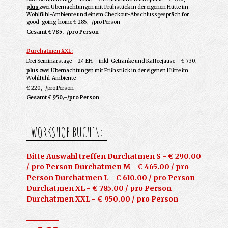
plus
zwei Übernachtungen mit Frühstück in der eigenen Hütte im
Wohlfühl-Ambiente und einem Checkout-Abschlussgespräch for
good-going-home € 285,–/pro Person
Gesamt € 785,–/pro Person
Durchatmen XXL:
Drei Seminarstage – 24 EH – inkl. Getränke und Kaffeejause – € 730,–
plus
zwei Übernachtungen mit Frühstück in der eigenen Hütte im
Wohlfühl-Ambiente
€ 220,–/pro Person
Gesamt € 950,–/pro Person
WORKSHOP BUCHEN:
Bitte Auswahl treffen Durchatmen S - € 290.00
/ pro Person Durchatmen M - € 465.00 / pro
Person Durchatmen L - € 610.00 / pro Person
Durchatmen XL - € 785.00 / pro Person
Durchatmen XXL - € 950.00 / pro Person